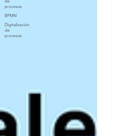
de
procesos
BPMN
Digitalización
de
procesos