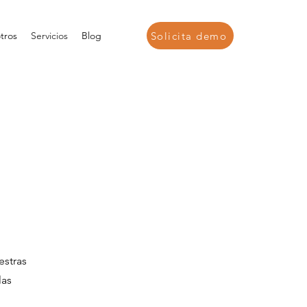
Solicita demo
tros
Servicios
Blog
estras
las